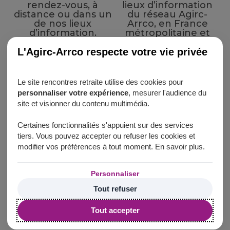
rendez-vous, à
lieux d’information
distance ou dans un
du réseau Agirc-
de nos lieux
Arrco, en France
d’information.
métropolitaine et
dans les DROM
(Guadeloupe,
L'Agirc-Arrco respecte votre vie privée
Guyane, La Réunion
et Martinique).
Le site rencontres retraite utilise des cookies pour
personnaliser votre expérience
, mesurer l'audience du
Deux webinaires :
site et visionner du contenu multimédia.
Certaines fonctionnalités s'appuient sur des services
tiers. Vous pouvez accepter ou refuser les cookies et
Jeudi 11 juin
Lundi 15 juin
modifier vos préférences à tout moment. En savoir plus.
« Comprendre
« Connaître mes
l’impact des périodes
services retraite en
Personnaliser
non travaillées sur
ligne »
ma retraite »
Tout refuser
Tout accepter
Des conseillers de l’
action sociale territoriale
mobilisés en agence, pour parler