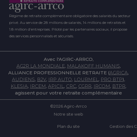
Régime de retraite complémentaire obligatoire des salariés du secteur
privé. Au service de 28 millions de salariés, 14 millions de retraités et
1.8 million d’entreprises. Piloté par les partenaires sociaux, il propose
des services personnalisés et sécurisés.
Avec l'AGIRC-ARRCO,
AG2R LA MONDIALE
,
MALAKOFF HUMANIS
,
ALLIANCE PROFESSIONNELLE RETRAITE
(
AGRICA
,
AUDIENS
,
B2V
,
IRP AUTO
,
LOURMEL
,
PRO BTP
),
KLESIA
,
IRCEM
,
APICIL
,
CRC
,
CGRR
,
IRCOM
,
BTPR
,
agissent pour votre retraite complémentaire
©2026 Agirc-Arrco
Notre site web
Plan du site
Gestion des 